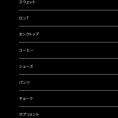
VOLNIXシリーズ
タイダイ
スウェット
中古ホールド
単色
ロンT
アメーバ
タンクトップ
レターパック可
タイダイ
コーヒー
単色
シューズ
SCARPA
パンツ
UNPARALLEL
tools of the adventure
チョーク
MIGNONSTRE
サプリメント