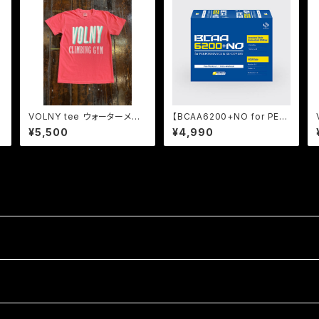
VOLNY tee ウォーターメロ
【BCAA6200+NO for PER
ン
FORMANCE & RECOVER
¥5,500
¥4,990
Y】