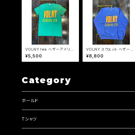
VOLNY tee ヘザーアイリッ
VOLNY スウェット ヘザーブ
シュ
ルー
¥5,500
¥8,800
Category
ホールド
VOLNY holds (透明あり)
Tシャツ