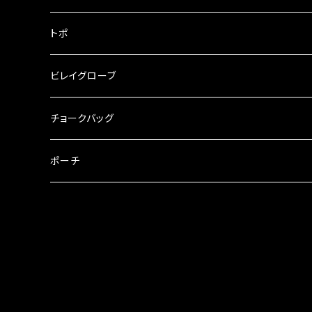
MADROCK
トポ
ビレイグローブ
チョークバッグ
MUDHAND
ポーチ