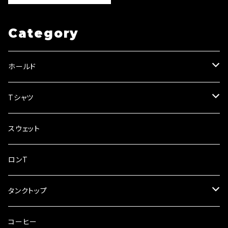
Category
ホールド
VOLNY holds (透明あり)
Tシャツ
VOLNIXシリーズ
タイダイ
スウェット
中古ホールド
単色
ロンT
アメーバ
タンクトップ
レターパック可
タイダイ
コーヒー