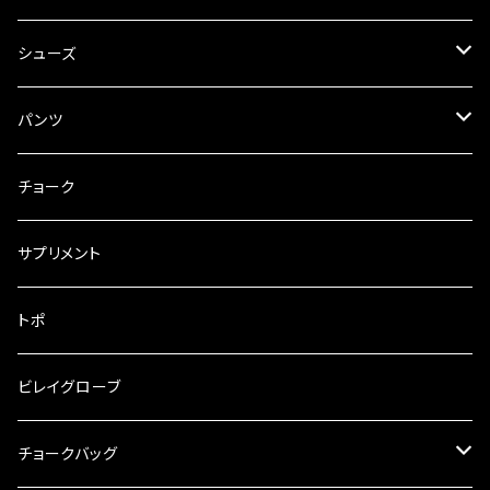
単色
シューズ
SCARPA
パンツ
UNPARALLEL
tools of the adventure
チョーク
MIGNONSTRE
サプリメント
MADROCK
トポ
ビレイグローブ
チョークバッグ