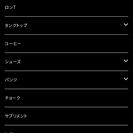
中古ホールド
単色
ロンT
アメーバ
タンクトップ
レターパック可
タイダイ
コーヒー
単色
シューズ
SCARPA
パンツ
UNPARALLEL
tools of the adventure
チョーク
MIGNONSTRE
サプリメント