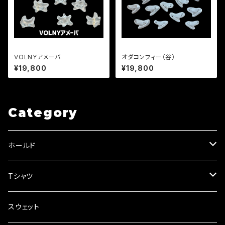
VOLNYアメーバ
オダコンフィー（谷）
¥19,800
¥19,800
Category
ホールド
VOLNY holds (透明あり)
Tシャツ
VOLNIXシリーズ
タイダイ
スウェット